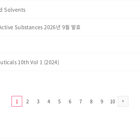
ed Solvents
f Active Substances 2026년 9월 발효
ticals 10th Vol 1 (2024)
1
2
3
4
5
6
7
8
9
10