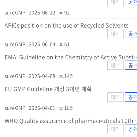
대기
공
sureGMP
2026-06-12
92
APICs position on the use of Recycled Solvents
대기
공
sureGMP
2026-06-04
61
EMA: Guideline on the Chemistry of Act
대기
공
sureGMP
2026-04-08
145
EU GMP Guideline 개정 3개년 계획
대기
공
sureGMP
2026-04-01
185
WHO Quality assurance o
대기
공