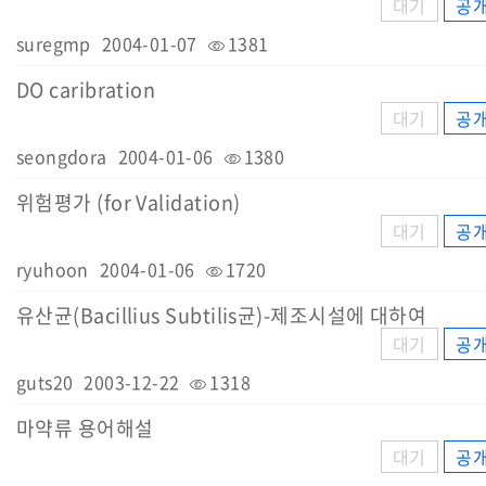
대기
공
suregmp
2004-01-07
1381
DO caribration
대기
공
seongdora
2004-01-06
1380
위험평가 (for Validation)
대기
공
ryuhoon
2004-01-06
1720
유산균(Bacillius Subtilis균)-제조시설에 대하여
대기
공
guts20
2003-12-22
1318
마약류 용어해설
대기
공