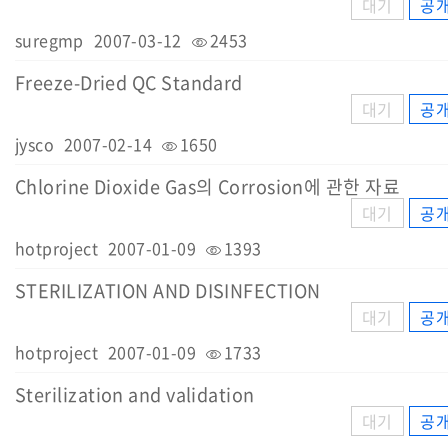
대기
공
suregmp
2007-03-12
2453
Freeze-Dried QC Standard
대기
공
jysco
2007-02-14
1650
Chlorine Dioxide Gas의 Corrosion에 관한 자료
대기
공
hotproject
2007-01-09
1393
STERILIZATION AND DISINFECTION
대기
공
hotproject
2007-01-09
1733
Sterilization and validation
대기
공